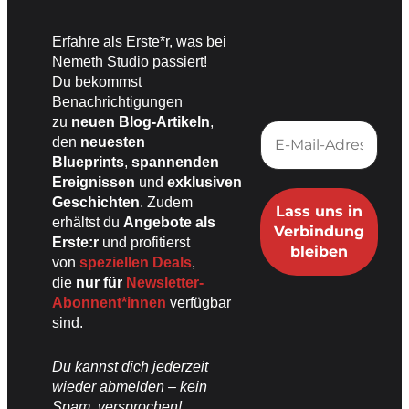
Erfahre als Erste*r, was bei
Nemeth Studio passiert!
Du bekommst
Benachrichtigungen
zu
neuen Blog-Artikeln
,
den
neuesten
Blueprints
,
spannenden
Ereignissen
und
exklusiven
Geschichten
. Zudem
erhältst du
Angebote als
Erste:r
und profitierst
von
speziellen Deals
,
die
nur für
Newsletter-
Abonnent*innen
verfügbar
sind.
Du kannst dich jederzeit
wieder abmelden – kein
Spam, versprochen!