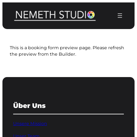
Zum
Inhalt
springen
This is a booking form preview page. Please refresh
the preview from the Builder.
Über Uns
Unsere Mission
Unser Team